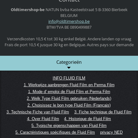
Oldtimershop-be
NATUN bvba
Kasteelstraat 5
B-3360 Bierbeek
BELGIUM
info@old
timersho
p.be
BTW/TVA BE 0890499887
Verzendkosten 10,5 € tot 30 kg enkel België. Andere landen op vraag
Frais de port 10,5 € jusque 30 kg en Belgique. Autres pays sur demande
Categorieën
INFO FLUID FILM
1. Werkwijze aanbrengen Fluid Film en Perma Film
1. Mode d' emploi de Fluid Film et Perma Film
2. Welk Type Fluid Film gebruiken (Nederlands)
2. Choisissez le bon type Fluid Film (Français)
3. Technische Fiche van Fluid Film
3. Fiche technique de Fluid Film
4. Over Fluid Film
4. Historique de Fluid Film
5. Typische eigenschappen van Fluid Film
5. Caractéristiques spécifiques de Fluid Film
privacy NED