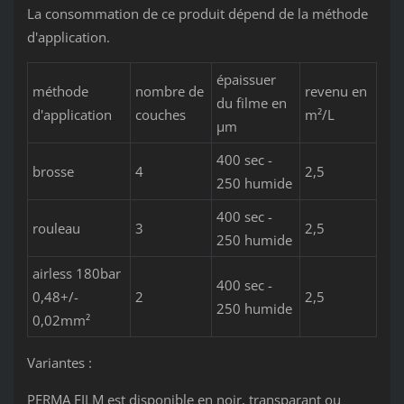
La consommation de ce produit dépend de la méthode
d'application.
épaissuer
méthode
nombre de
revenu en
du filme en
d'application
couches
m²/L
µm
400 sec -
brosse
4
2,5
250 humide
400 sec -
rouleau
3
2,5
250 humide
airless 180bar
400 sec -
0,48+/-
2
2,5
250 humide
0,02mm²
Variantes :
PERMA FILM est disponible en noir, transparant ou